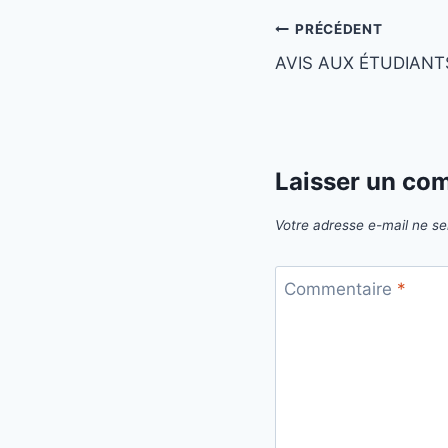
Navigation
PRÉCÉDENT
AVIS AUX ÉTUDIANTS
de
l’article
Laisser un co
Votre adresse e-mail ne se
Commentaire
*