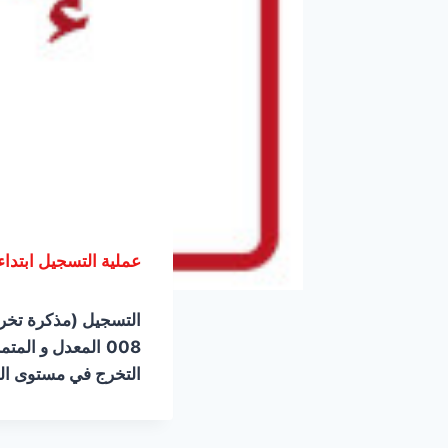
عملية التسجيل ابتداء من 2025/11/20 إلى غاية
التسجيل (مذكرة تخرج
008
المعدل و المتمم للقرار 1275(مذكرة تخرج –
التخرج في مستوى اللي